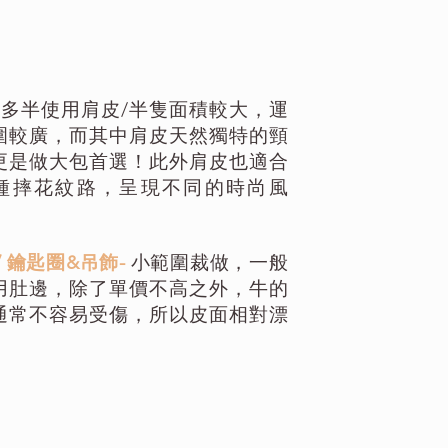
件
-
多半使用肩皮/半隻面積較大，運
圍較廣，而其中肩皮天然獨特的頸
更是做大包首選！此外肩皮也適合
種摔花紋路，呈現不同的時尚風
/ 鑰匙圈&吊飾-
小範圍裁做，一般
用肚邊，除了單價不高之外，牛的
通常不容易受傷，所以皮面相對漂