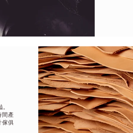
豔。
時間產
計傢俱