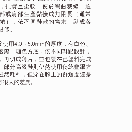
，扎實且柔軟，便於彎曲裁縫。通
部或肩部生產黏接成無限長（通常
一捲），依不同鞋款的需求，製成各
沿條。
常使用4.0～5.0mm的厚度，有白色、
透黑、咖色方底，依不同鞋跟設計，
，再切成薄片，並包覆在已塑料完成
。部分高級鞋則仍然使用傳統疊跟方
雖然耗料，但穿在腳上的舒適度還是
有很大的差異。