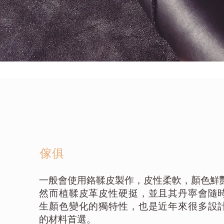
​傢俱
一般會使用鉻鞣皮製作，皮性柔軟，顏色鮮
然而植鞣皮革皮性硬挺，並且其丹寧會隨
生顏色變化的獨特性，也是近年來很多設
的材料首選。