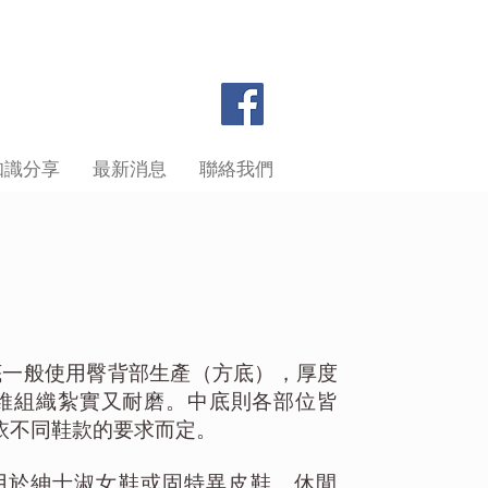
知識分享
最新消息
聯絡我們
底一般使用臀背部生產（方底），厚度
維組織紮實又耐磨。中底則各部位皆
依不同鞋款的要求而定。
用於紳士淑女鞋或固特異皮鞋、休閒