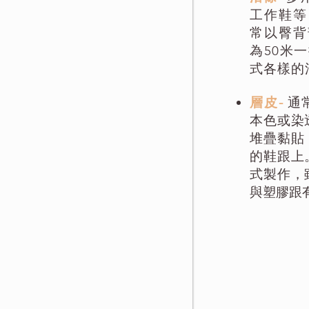
工作鞋等
常以臀背
為50米
式各樣的
層皮-
通
本色或染
堆疊黏貼
的鞋跟上
式製作，
與塑膠跟