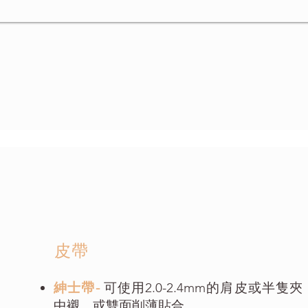
​皮帶
紳士帶-
可使用2.0-2.4mm的肩皮或半隻夾
中襯，或雙面削薄貼合。