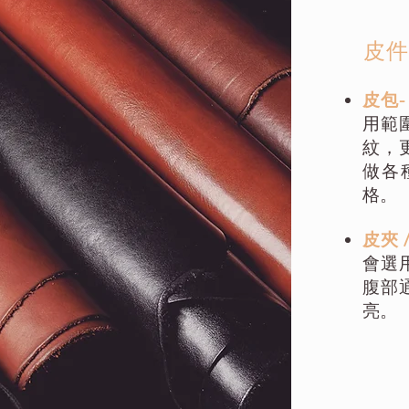
​皮
皮包
用範
紋，
做各
格。
皮夾 
會選
腹部
亮。