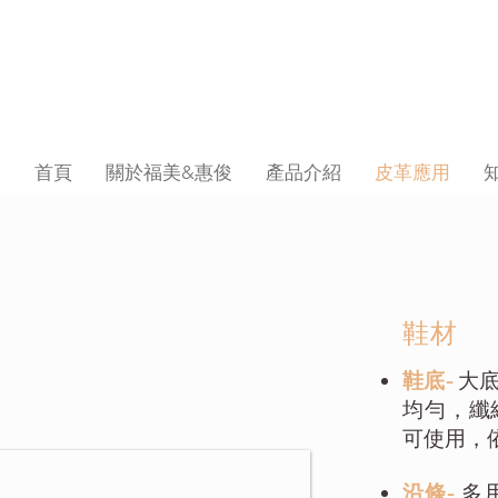
首頁
關於福美&惠俊
產品介紹
皮革應用
​鞋材
鞋底-
大
均勻，纖
可使用，
沿條-
多